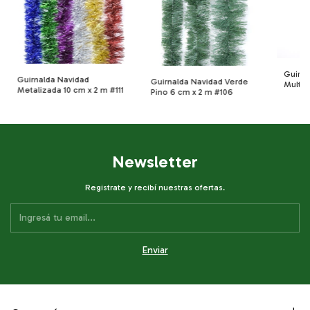
Guirna
Guirnalda Navidad
Guirnalda Navidad Verde
Multic
Metalizada 10 cm x 2 m #111
Pino 6 cm x 2 m #106
Newsletter
Registrate y recibí nuestras ofertas.