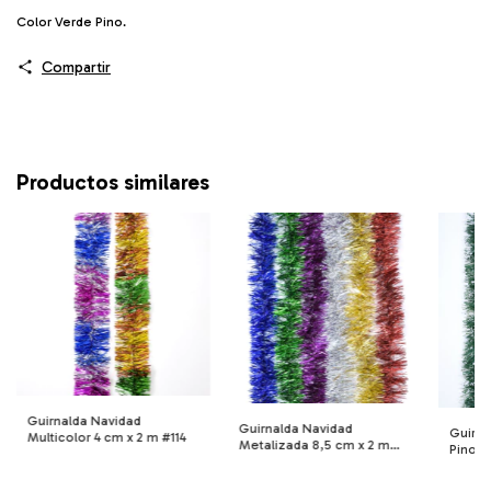
Color Verde Pino.
Compartir
Productos similares
Guirnalda Navidad
Guirnalda Navidad
Guirna
Multicolor 4 cm x 2 m #114
Metalizada 8,5 cm x 2 m
Pino P
#109
m #19